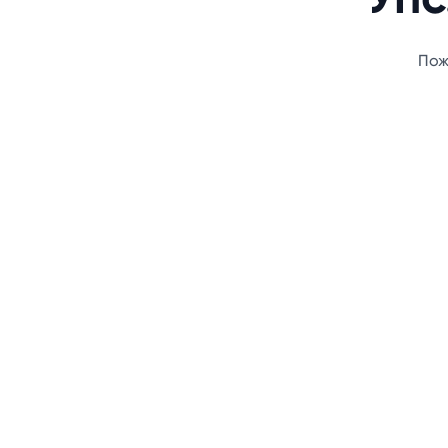
Упс
Пож